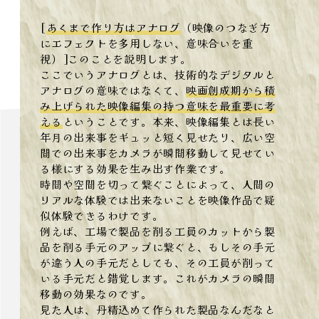
[
あくまで作り方はアナログ
（映像のつなぎ方
にエフェクトを多用しない、意味合いを重
視）]このことを説明します。
ここでいうアナログとは、技術的なデジタルと
アナログの意味ではなくて、
映画創成期から積
み上げられた映像編集の持つ意味を最重要に考
える
ということです。本来、映像編集とは長い
年月の出来事をギュッと短く見せたり、広い空
間での出来事をカメラが瞬間移動して見せてい
る様にする効果を生み出す作業です。
時間や空間を切って繋ぐことによって、人間の
リアルな体験では出来ないことを映像作品で疑
似体験できるわけです。
例えば、工場で製品を削る工員のカットから製
品を削る手元のアップに繋ぐと、もしその手元
が違う人の手元だとしても、その工員が削って
いる手元だと錯覚します。これがカメラの瞬間
移動の効果なのです。
見た人は、丹精込めて作られた製品なんだなと