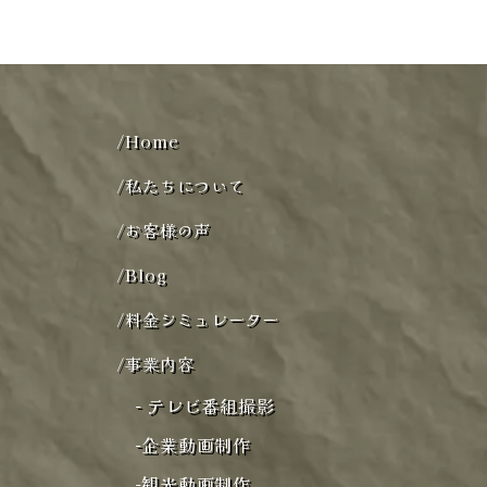
/
Home
/
私たちについて
/
お客様の声
/
Blog
/
料金シミュレーター
/
事業内容
-
テレビ番組撮影
-
企業動画制作
-
観光動画制作