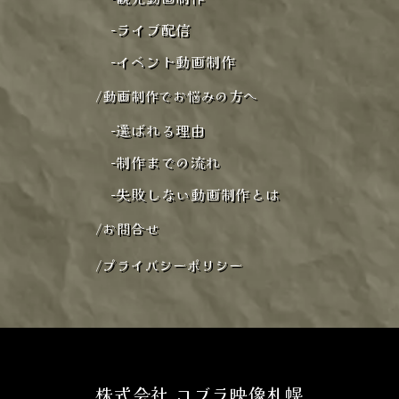
-
ライブ配信
-
イベント動画制作
/
動画制作でお悩みの方へ
-
選ばれる理由
-
制作までの流れ
-
失敗しない動画制作とは
/
お問合せ
/
プライバシーポリシー
株式会社 コブラ映像札幌