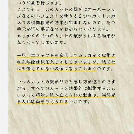
いう印象を持ちます。
事業内容
ここでもし、このカットの繋ぎにオーバーラッ
プなどのエフェクトを使うと２つのカットにカ
一覧
メラの瞬間移動の効果が生まれないので、その
手元が誰の手元なのかわからなくなります。
せっかくの２つのカットの繋がりによる効果が
なくなってしまいます。
一見、エフェクトを多用してカッコ良く編集さ
れた映像は見栄えこそしてはいますが、結局な
にも伝えていない映像になってしまう
のです。
一つのカットの繋がりでも感じ方が違うのです
自動見積もり
から、すべてのカットを効果的に編集すること
によって
巧妙に組み立てられた動画は、当然見
る人に感動を与えられる
わけです。