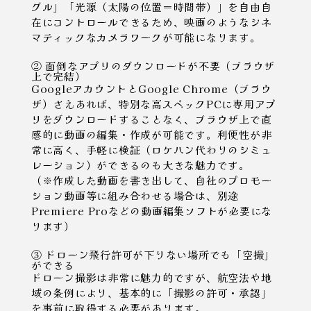
グル」「光源（太陽の位置＝時間帯）」を自由自
在にコントロールできるため、映画のようなシネ
マティックなカメラワークが可能になります。
② 面倒なアプリのダウンロードが不要（ブラウザ
上で完結）
GoogleアカウントとGoogle Chrome（ブラウ
ザ）さえあれば、特別な高スペックPCに専用アプ
リをダウンロードすることなく、ブラウザ上で直
感的に動画の編集・作成が可能です。利便性が非
常に高く、手軽に検証（ロケハン代わりのシミュ
レーション）ができるのも大きな魅力です。
（※作成した動画を書き出して、自社のプロモー
ション動画等に組み合わせる場合は、別途
Premiere Proなどの動画編集ソフトが必要にな
ります）
③ ドローン飛行許可が下りない場所でも「空撮」
ができる
ドローン撮影は非常に魅力的ですが、航空法や地
域の条例により、基本的に「撮影の許可・承認」
を事前に取得する必要があります。