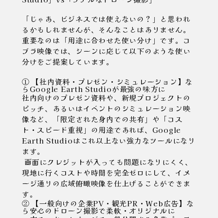
「じゃあ、ビジネスでは使えないの？」と思われ
るかもしれませんが、そんなことはありません。
重要なのは「用途に合わせた使い分け」です。コ
ブラ映像では、シーンに応じて以下のような使い
分けをご提案しています。
① 【社内資料・プレゼン・シミュレーション】な
らGoogle Earth Studioが最強の味方に
社内向けのプレゼン資料や、新規プロジェクトの
ピッチ、あるいはイベントのシミュレーション映
像など、
「限定された身内での共有」や「コス
ト・スピード重視」の用途であれば、Google
Earth Studioはこれ以上ない強力なツール
になり
ます。
画面にクレジットが入っても問題になりにくく、
現地に行くコストや時間を完全ゼロにして、イメ
ージ通りの広域俯瞰映像を仕上げることができま
す。
② 【一般向けの企業PV・観光PR・Web広告】な
ら安心のドローン撮影で柔軟・オリジナルに