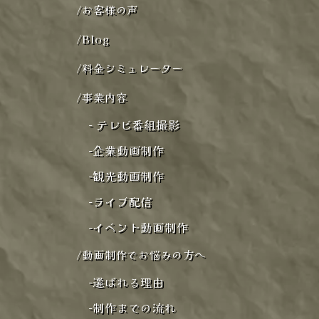
/
お客様の声
/
Blog
/
料金シミュレーター
/
事業内容
-
テレビ番組撮影
-
企業動画制作
-
観光動画制作
-
ライブ配信
-
イベント動画制作
/
動画制作でお悩みの方へ
-
選ばれる理由
-
制作までの流れ