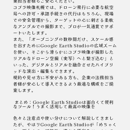
業担当者様もご安心ください。
コブラ映像札幌では、ドローン飛行に必要な航空
局への許可・承認手続きの代行はもちろん、現場
での安全管理から、ターゲットの心に刺さる柔軟
なアングルでの撮影まで、プロが一気通貫でサポ
ートいたします。
また、「オープニングの数秒間だけ、スケール感
を出すためにGoogle Earth Studioの広域ズーム
を使い、そこから滑らかにコブラ映像が撮影した
リアルなドローン空撮（実写）へと繋ぎ込む」と
いった、デジタルとリアルを融合させたハイブリ
ッドな演出・編集もできます。
規約や見せ方に不安がある方も、企業の法務担当
者様が安心して導入できるよう最適な構成をご提
案します。
まとめ：Google Earth Studioは面白くて便利
なツール！うまく活用して最高の映像を
色々と注意点や使い分けについて解説してきまし
たが、やはりGoogle Earth Studioが「めちゃく