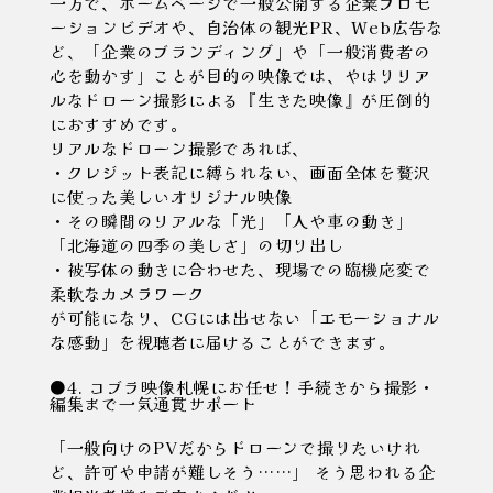
一方で、ホームページで一般公開する企業プロモ
ーションビデオや、自治体の観光PR、Web広告な
ど、
「企業のブランディング」や「一般消費者の
心を動かす」ことが目的の映像では、やはりリア
ルなドローン撮影による『生きた映像』が圧倒的
におすすめ
です。
リアルなドローン撮影であれば、
・クレジット表記に縛られない、画面全体を贅沢
に使った美しいオリジナル映像
・その瞬間のリアルな「光」「人や車の動き」
「北海道の四季の美しさ」の切り出し
・被写体の動きに合わせた、現場での臨機応変で
柔軟なカメラワーク
が可能になり、CGには出せない「エモーショナル
な感動」を視聴者に届けることができます。
●4. コブラ映像札幌にお任せ！手続きから撮影・
編集まで一気通貫サポート
「一般向けのPVだからドローンで撮りたいけれ
ど、許可や申請が難しそう……」 そう思われる企