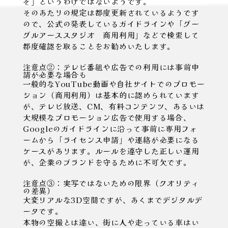
ぞ」というわけではないようです。
そのあたりの規定は都度更新されているようです
ので、公式の発表しているガイドラインや「グー
グルアーススタジオ 商用利用」などで検索して
都度確認を取ることをお勧めいたします。
注意点②：テレビ番組や広告での利用には事前申
請が必要な場合も
一般的なYouTube動画や自社サイトでのプロモー
ション（商用利用）は基本的に認められています
が、テレビ放送、CM、有料コンテンツ、あるいは
大規模なプロモーション広告で使用する場合、
Googleのガイドラインに沿って事前に専用フォ
ームから「ライセンス申請」や連絡が必要になる
ケースがあります。ルールを遵守した正しい運用
が、企業のブランドを守るために不可欠です。
注意点③：実写ではないための限界（クオリティ
の差異）
大変リアルな3D空間ですが、あくまでデジタルデ
ータです。
本物の空撮とは違い、街に人や走っている車はい