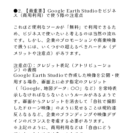
●2. 【最重要】Google Earth Studioをビジネ
ス（商用利用）で使う際の注意点
これほど便利なツールが「無料」で利用できるた
め、ビジネスで使いたいと考えるのは当然の流れ
です。しかし、企業のプロモーションや商業映像
で扱うには、いくつかの超えるべきハードル（デ
メリットや注意点）があります。
注意点①：クレジット表記（アトリビューショ
ン）の義務
Google Earth Studioで作成した映像を公開・使
用する場合、
画面上に必ず指定のクレジット
（「Google, 地図データ: 〇〇」など）を常時表
示しなければならない
というルールがあるようで
す。画面からクレジットを消去して「自社で撮影
したドローン映像」のように見せることは規約違
反となるなど、企業のブランディングや映像デザ
インのバランスを考慮する必要があります。
※上記のように、商用利用などは「自由にどう