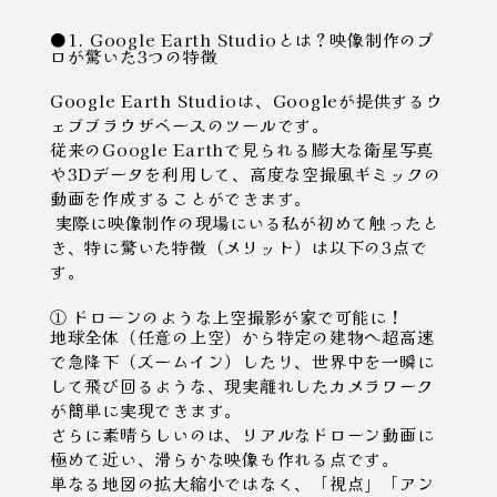
●1. Google Earth Studioとは？映像制作のプ
ロが驚いた3つの特徴
Google Earth Studioは、Googleが提供するウ
ェブブラウザベースのツールです。
従来のGoogle Earthで見られる膨大な衛星写真
や3Dデータを利用して、高度な空撮風ギミックの
動画を作成することができます。
実際に映像制作の現場にいる私が初めて触ったと
き、特に驚いた特徴（メリット）は以下の3点で
す。
① ドローンのような上空撮影が家で可能に！
地球全体（任意の上空）から特定の建物へ超高速
で急降下（ズームイン）したり、世界中を一瞬に
して飛び回るような、現実離れしたカメラワーク
が簡単に実現できます。
さらに素晴らしいのは、リアルなドローン動画に
極めて近い、滑らかな映像も作れる点です。
単なる地図の拡大縮小ではなく、「視点」「アン